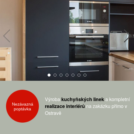
Výroba
kuchyňských linek
a kompletní
Nezávazná
realizace interiérů
na zakázku přímo v
poptávka
Ostravě