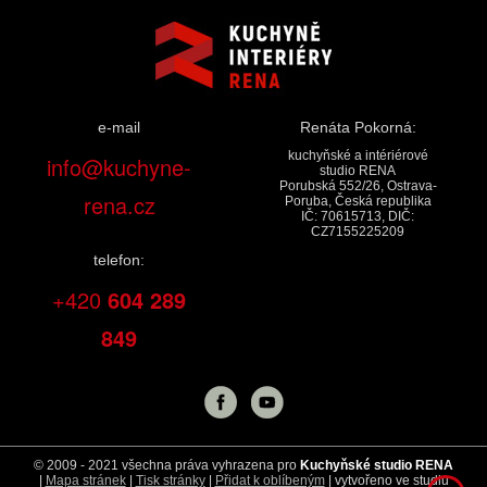
e-mail
Renáta Pokorná:
kuchyňské a intériérové
info@kuchyne-
studio RENA
Porubská 552/26, Ostrava-
rena.cz
Poruba, Česká republika
IČ: 70615713, DIČ:
CZ7155225209
telefon:
+420
604 289
849
© 2009 - 2021 všechna práva vyhrazena pro
Kuchyňské studio RENA
|
Mapa stránek
|
Tisk stránky
|
Přidat k oblíbeným
| vytvořeno ve studiu